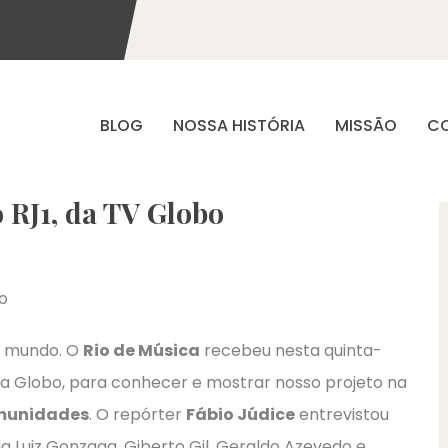
BLOG
NOSSA HISTÓRIA
MISSÃO
C
 RJ1, da TV Globo
 o mundo. O
Rio de Música
recebeu nesta quinta-
al da Globo, para conhecer e mostrar nosso projeto na
munidades
. O repórter
Fábio Júdice
entrevistou
a Luiz Gonzaga, Giberto Gil, Geraldo Azevedo e