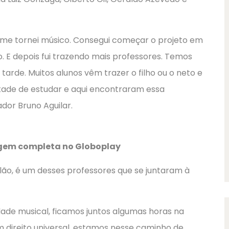
 me tornei músico. Consegui começar o projeto em
o. E depois fui trazendo mais professores. Temos
tarde. Muitos alunos vêm trazer o filho ou o neto e
ade de estudar e aqui encontraram essa
dor Bruno Aguilar.
agem completa no Globoplay
olão, é um desses professores que se juntaram à
e musical, ficamos juntos algumas horas na
m direito universal, estamos nesse caminho de