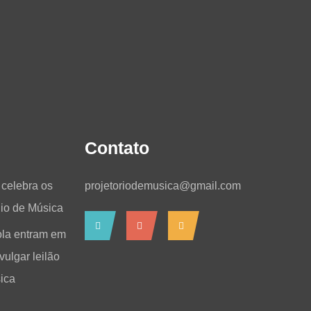
Contato
celebra os
projetoriodemusica@gmail.com
io de Música
ola entram em
ulgar leilão
ica